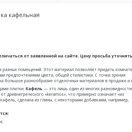
ка кафельная
личаться от заявленной на сайте. Цену просьба уточнять
в разных помещений. Этот материал позволяет придать комнат
ми предпочтениями цвета, общей стилистики. С точки зрения
на большое разнообразие отделочных материалов в продаже и и
дами плитки.
Кафель
— это лишь один из многих разновидносте
 от древнегреческого «keramos», что примерно означает «из
кафель, сделана из глины, с некоторыми добавками, например,
тся:
ы;