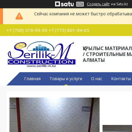
Создать сайт
на Satu.kz
Сейчас компания не может быстро обрабатыват
+7 (700) 519-99-09
+7 (775) 601-94-65
ҚҰРЫЛЫС МАТЕРИА
/ СТРОИТЕЛЬНЫЕ 
АЛМАТЫ
Главная
Товары и услуги
О нас
Контакты