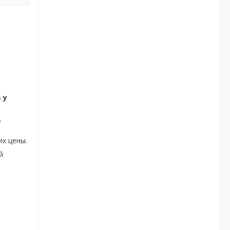
 у
е
х цены.
й