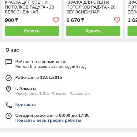
КРАСКА ДЛЯ СТЕН И
КРАСКА ДЛЯ СТЕН И
КРА
ПОТОЛКОВ РАДУГА - 28
ПОТОЛКОВ РАДУГА - 28
ПОТ
БЕЛОСНЕЖНАЯ
БЕЛОСНЕЖНАЯ
БЕЛ
АКРИЛОВАЯ 1,3 КГ
АКРИЛОВАЯ 14 КГ
АКР
900
6 670
1 6
₸
₸
Купить
Купить
О нас
Рейтинг не сформирован
Менее 5 отзывов за последний год
Работает с 12.01.2015
г. Алматы
Рыскулова, 120Б, Алматы, Казахстан
Контакты
Сегодня работает с 08:00 до 17:00
Показать весь график работы