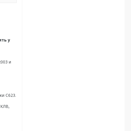
ять у
003 и
ки С623.
ГКЛВ,