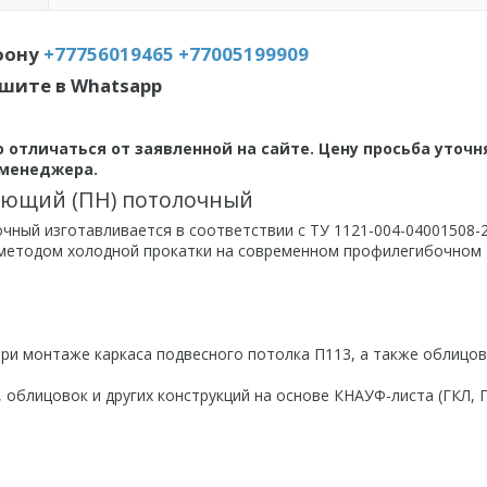
фону
+77756019465
+77005199909
шите в Whatsapp
 отличаться от заявленной на сайте. Цену просьба уточн
менеджера.
яющий (ПН) потолочный
ный изготавливается в соответствии с ТУ 1121-004-04001508-2
 методом холодной прокатки на современном профилегибочном
и монтаже каркаса подвесного потолка П113, а также облицов
 облицовок и других конструкций на основе КНАУФ-листа (ГКЛ, 