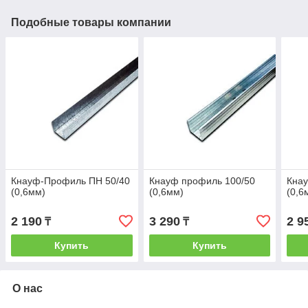
Подобные товары компании
Кнауф-Профиль ПН 50/40
Кнауф профиль 100/50
Кна
(0,6мм)
(0,6мм)
(0,6
2 190
3 290
2 9
₸
₸
Купить
Купить
О нас