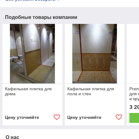
Подобные товары компании
Кафельная плитка для
Кафельная плитка для
Prem
дома
пола и стен
для 
и к
плит
3 2
Цену уточняйте
Цену уточняйте
О нас