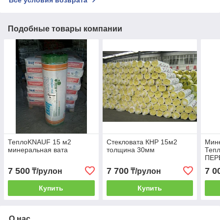
Подобные товары компании
ТеплоKNAUF 15 м2
Стекловата КНР 15м2
Мин
минеральная вата
толщина 30мм
Теп
ПЕР
7 500
7 700
7 0
₸/рулон
₸/рулон
Купить
Купить
О нас