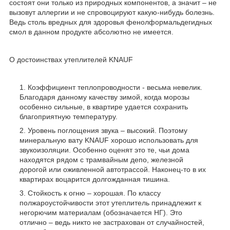
состоят они только из природных компонентов, а значит – не
вызовут аллергии и не спровоцируют какую-нибудь болезнь.
Ведь столь вредных для здоровья фенолформальдегидных
смол в данном продукте абсолютно не имеется.
О достоинствах утеплителей KNAUF
Коэффициент теплопроводности - весьма невелик.
Благодаря данному качеству зимой, когда морозы
особенно сильные, в квартире удается сохранить
благоприятную температуру.
Уровень поглощения звука – высокий. Поэтому
минеральную вату KNAUF хорошо использовать для
звукоизоляции. Особенно оценят это те, чьи дома
находятся рядом с трамвайным депо, железной
дорогой или оживленной автотрассой. Наконец-то в их
квартирах воцарится долгожданная тишина.
Стойкость к огню – хорошая. По классу
полжароустойчивости этот утеплитель принадлежит к
негорючим материалам (обозначается НГ). Это
отлично – ведь никто не застрахован от случайностей,