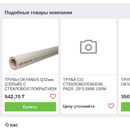
Подобные товары компании
ТРУБЫ OKYANUS Q32мм
ТРУБА СО
ТРУ
(СЕРЫЙ) С
СТЕКЛОВОЛОКНОМ
OKY
СТЕКЛОВОЛ.ПОКРЫТИЕМ
PN20- 25*3,5ММ 100М
542,70
350
₸
Цену уточняйте
Купить
О нас