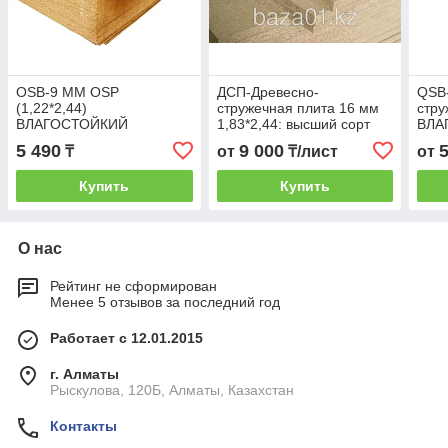
OSB-9 ММ OSP
ДСП-Древесно-
QSB-
(1,22*2,44)
стружечная плита 16 мм
стру
ВЛАГОСТОЙКИЙ
1,83*2,44: высший сорт
ВЛА
5 490
9 000
₸
от
₸/лист
от
Купить
Купить
О нас
Рейтинг не сформирован
Менее 5 отзывов за последний год
Работает с 12.01.2015
г. Алматы
Рыскулова, 120Б, Алматы, Казахстан
Контакты