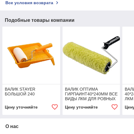
Все условия возврата
Подобные товары компании
ВАЛИК STAYER
ВАЛИК ОПТИМА
ВАЛ
БОЛЬШОЙ 240
ГИРПАИНТ40*240ММ ВСЕ
40*
ВИДЫ ЛКМ ДЛЯ РОВНЫХ
ЛКМ
ПОВЕРХНОСТЕЙ В12ММ
ОСН
Цену уточняйте
Цену уточняйте
Цен
Б6ММ ЗУБР
ПОВ
Б6М
О нас