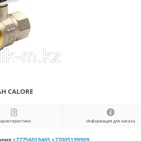
AH CALORE
арактеристики
Информация для заказа
фону
+77756019465
+77005199909