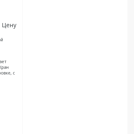
. Цену
ой
ает
Кран
овке, с