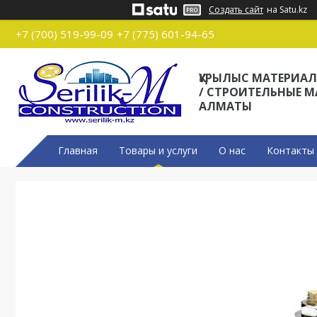
Создать сайт
на Satu.kz
+7 (700) 519-99-09
+7 (775) 601-94-65
ҚҰРЫЛЫС МАТЕРИА
/ СТРОИТЕЛЬНЫЕ 
АЛМАТЫ
Главная
Товары и услуги
О нас
Контакты