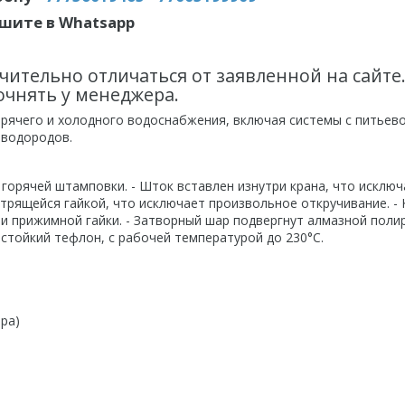
шите в Whatsapp
чительно отличаться от заявленной на сайте
очнять у менеджера.
орячего и холодного водоснабжения, включая системы с питьев
еводородов.
горячей штамповки. - Шток вставлен изнутри крана, что исключ
трящейся гайкой, что исключает произвольное откручивание. - 
и прижимной гайки. - Затворный шар подвергнут алмазной полир
стойкий тефлон, с рабочей температурой до 230°С.
ра)