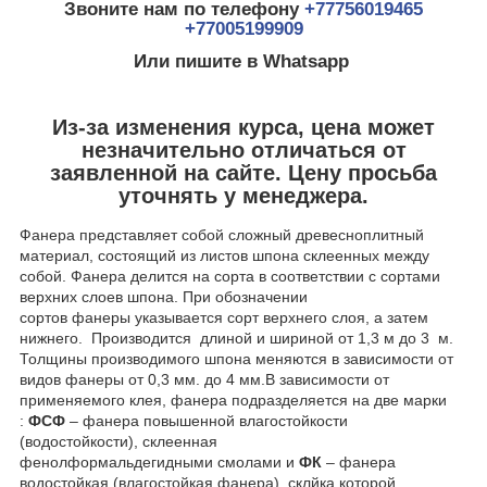
Звоните нам по телефону
+77756019465
+77005199909
Или пишите в Whatsapp
Из-за изменения курса, цена может
незначительно отличаться от
заявленной на сайте. Цену просьба
уточнять у менеджера.
Фанера представляет собой сложный древесноплитный
материал, состоящий из листов шпона склеенных между
собой. Фанера делится на сорта в соответствии с сортами
верхних слоев шпона. При обозначении
сортов фанеры указывается сорт верхнего слоя, а затем
нижнего. Производится длиной и шириной от 1,3 м до 3 м.
Толщины производимого шпона меняются в зависимости от
видов фанеры от 0,3 мм. до 4 мм.В зависимости от
применяемого клея, фанера подразделяется на две марки
:
ФСФ
– фанера повышенной влагостойкости
(водостойкости), склеенная
фенолформальдегидными смолами и
ФК
– фанера
водостойкая (влагостойкая фанера), склйка которой