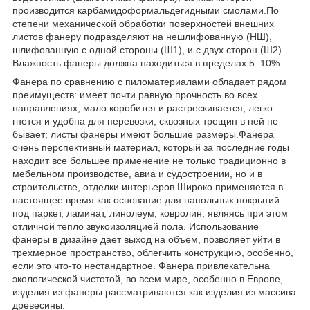
производится карбамидоформальдегидными смолами.По
степени механической обработки поверхностей внешних
листов фанеру подразделяют на нешлифованную (НШ),
шлифованную с одной стороны (Ш1), и с двух сторон (Ш2).
Влажность фанеры должна находиться в пределах 5–10%.
Фанера по сравнению с пиломатериалами обладает рядом
преимуществ: имеет почти равную прочность во всех
направлениях; мало коробится и растрескивается; легко
гнется и удобна для перевозки; сквозных трещин в ней не
бывает; листы фанеры имеют большие размеры.Фанера
очень перспективный материал, который за последние годы
находит все большее применение не только традиционно в
мебельном производстве, авиа и судостроении, но и в
строительстве, отделки интерьеров.Широко применяется в
настоящее время как основание для напольных покрытий
под паркет, ламинат, линолеум, коврoлин, являясь при этом
отличной тепло звукоизоляцией пола. Использование
фанеры в дизайне дает выход на объем, позволяет уйти в
трехмерное пространство, облегчить конструкцию, особенно,
если это что-то нестандартное. Фанера привлекательна
экологической чистотой, во всем мире, особенно в Европе,
изделия из фанеры рассматриваются как изделия из массива
древесины.