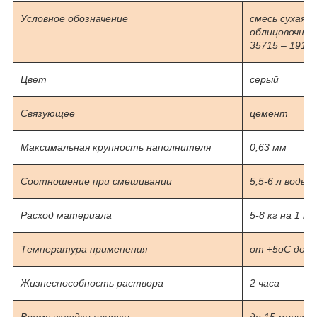
Условное обозначение
смесь сухая 
облицовочных
35715 – 1910 
Цвет
серый
Связующее
цемент
Максимальная крупность наполнителя
0,63 мм
Соотношение при смешивании
5,5-6 л воды 
Расход материала
5-8 кг на 1 м
Температура применения
от +5
о
С до +
Жизнеспособность раствора
2 часа
Время укладки плитки
до 15 минут 