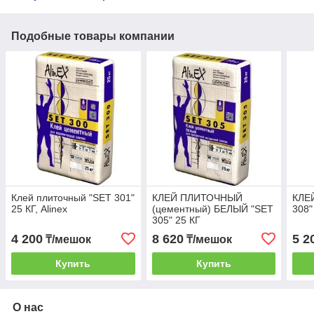
Подобные товары компании
Клей плиточный "SET 301"
КЛЕЙ ПЛИТОЧНЫЙ
КЛЕ
25 КГ, Alinex
(цементный) БЕЛЫЙ "SET
308"
305" 25 КГ
4 200
8 620
5 2
₸/мешок
₸/мешок
Купить
Купить
О нас