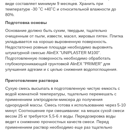
виде составляет минимум 9 месяцев. Хранить при
температуре -30 ˚С +40˚С и относительной влажности до
80%.
Подготовка основы
Основание должно быть сухим, твердым, тщательно
очищенным от пыли, извести, масел, жировых пятен. Плитка
укладывается на хорошо выровненную поверхность.
Недостаточно ровные площади необходимо выровнять
штукатурной смесью АlinEX "UNIPLASTER M100".
Подготовленную поверхность необходимо обработать
глубокопроникающей грунтовкой АlinEX "PRIMER" для
улучшения адгезии и с целью снижения водопоглощения.
Приготовление раствора
Сухую смесь высыпать в подготовленную чистую емкость с
водой комнатной температуры, тщательно перемешать с
применением элктродрели-миксера до получения
однородной массы. Смесь готова к использованию через 5-10
минут. Соотношение при смешивании: на мешок сухой смеси
весом 25 кг требуется 5,5-6 л воды. Передозировка воды
ведет к снижению прочностных качеств смеси. Перед
применением раствор необходимо еще раз тщательно