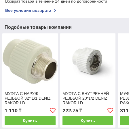
Возврат товара в течение 14 дней по договоренности
Все условия возврата
Подобные товары компании
МУФТА С НАРУЖ.
МУФТА С ВНУТРЕННЕЙ
МУФ
РЕЗЬБОЙ 32* 1/1 DENIZ
РЕЗЬБОЙ 20*1/2 DENIZ
РЕЗ
RAKOR I.D
RAKOR I.D
RAK
1 110
222,75
311
₸
₸
Купить
Купить