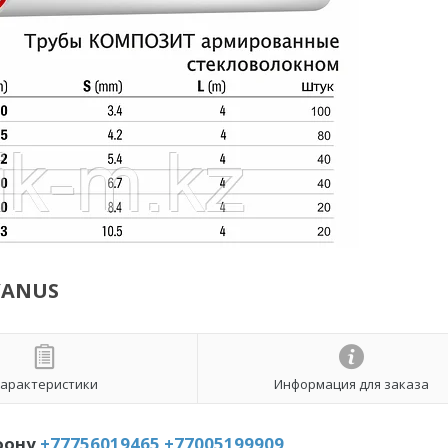
YANUS
арактеристики
Информация для заказа
фону
+77756019465
+77005199909