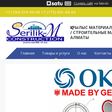
Создать сайт
на Satu.kz
+7 (700) 519-99-09
+7 (775) 601-94-65
ҚҰРЫЛЫС МАТЕРИА
/ СТРОИТЕЛЬНЫЕ 
АЛМАТЫ
Главная
Товары и услуги
О нас
Контакты