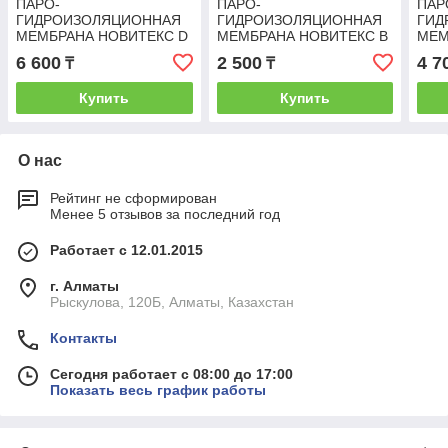
ПАРО-
ПАРО-
ПАР
ГИДРОИЗОЛЯЦИОННАЯ
ГИДРОИЗОЛЯЦИОННАЯ
ГИД
МЕМБРАНА НОВИТЕКС D
МЕМБРАНА НОВИТЕКС В
МЕМ
50 М2
50 М2
50 
6 600
2 500
4 7
₸
₸
Купить
Купить
О нас
Рейтинг не сформирован
Менее 5 отзывов за последний год
Работает с 12.01.2015
г. Алматы
Рыскулова, 120Б, Алматы, Казахстан
Контакты
Сегодня работает с 08:00 до 17:00
Показать весь график работы