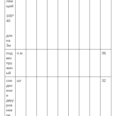
ляю
щий
100*
40
дли
на
3м
под
п.м
36
вес
пру
жин
ый
сое
шт
32
дин
ени
е
двуу
ров
нев
ое