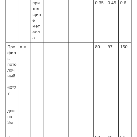
при
0.35
0.45
0.6
тол
щин
е
мет
алл
а
Про
п.м
80
97
150
фил
ь
пото
лоч
ный
60*2
7
дли
на
3м