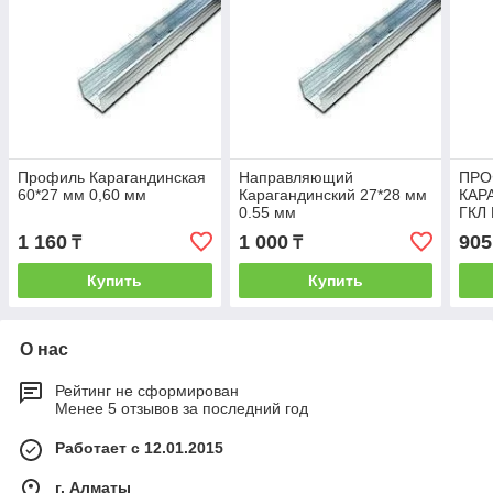
Профиль Карагандинская
Направляющий
ПРО
60*27 мм 0,60 мм
Карагандинский 27*28 мм
КАР
0.55 мм
ГКЛ 
)
1 160
1 000
905
₸
₸
Купить
Купить
О нас
Рейтинг не сформирован
Менее 5 отзывов за последний год
Работает с 12.01.2015
г. Алматы