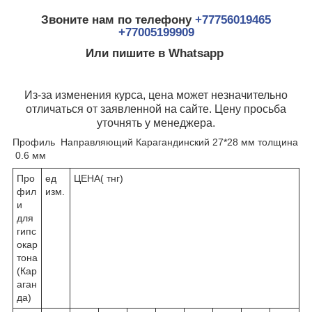
Звоните нам по телефону
+77756019465
+77005199909
Или пишите в Whatsapp
Из-за изменения курса, цена может незначительно
отличаться от заявленной на сайте. Цену просьба
уточнять у менеджера.
Профиль Направляющий Карагандинский 27*28 мм толщина
0.6 мм
Про
ед
ЦЕНА( тнг)
фил
изм.
и
для
гипс
окар
тона
(Кар
аган
да)