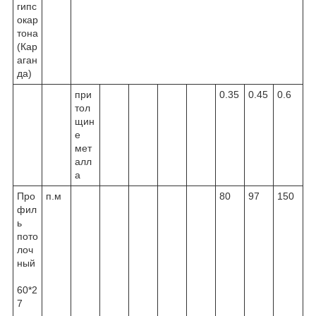
гипс
окар
тона
(Кар
аган
да)
при
0.35
0.45
0.6
тол
щин
е
мет
алл
а
Про
п.м
80
97
150
фил
ь
пото
лоч
ный
60*2
7