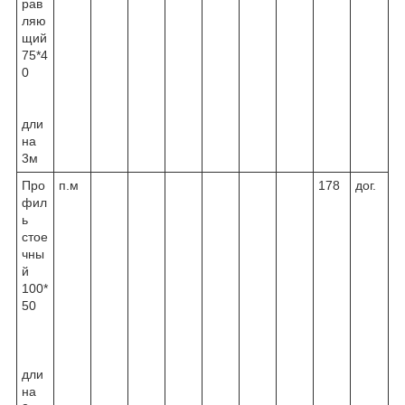
рав
ляю
щий
75*4
0
дли
на
3м
Про
п.м
178
дог.
фил
ь
стое
чны
й
100*
50
дли
на