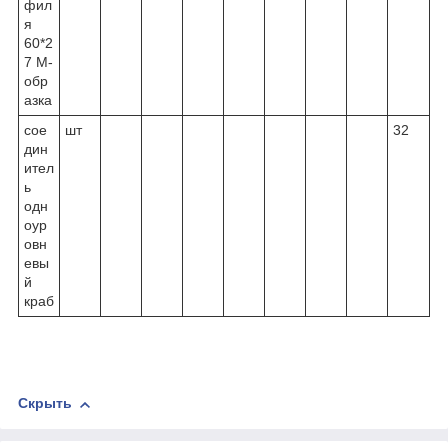
фил
я
60*2
7 М-
обр
азка
сое
шт
32
дин
ител
ь
одн
оур
овн
евы
й
краб
Скрыть