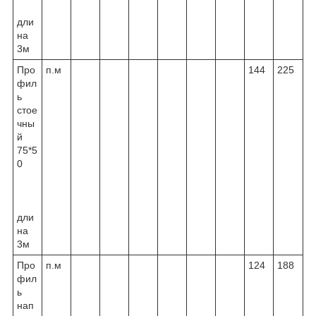
дли
на
3м
Про
п.м
144
225
фил
ь
стое
чны
й
75*5
0
дли
на
3м
Про
п.м
124
188
фил
ь
нап