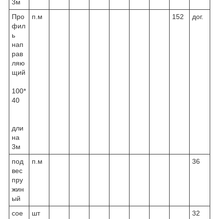
3м
Про
п.м
152
дог.
фил
ь
нап
рав
ляю
щий
100*
40
дли
на
3м
под
п.м
36
вес
пру
жин
ый
сое
шт
32