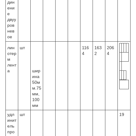
дин
ени
е
двуу
ров
нев
ое
лин
шт
116
163
206
отер
4
2
4
м
лент
а
шир
ина
50м
м.75
мм,
100
мм
удл
шт
19
инит
ель
про