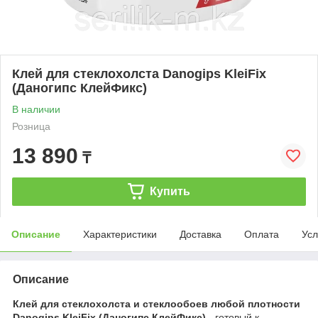
Клей для стеклохолста Danogips KleiFix
(Даногипс КлейФикс)
В наличии
Розница
13 890
₸
Купить
Описание
Характеристики
Доставка
Оплата
Усл
Описание
Клей для стеклохолста и стеклообоев любой плотности
Danogips KleiFix (Даногипс КлейФикс)
- готовый к