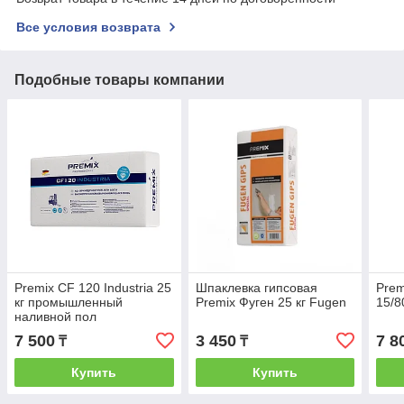
Все условия возврата
Подобные товары компании
Premix CF 120 Industria 25
Шпаклевка гипсовая
Prem
кг промышленный
Premix Фуген 25 кг Fugen
15/8
наливной пол
7 500
3 450
7 8
₸
₸
Купить
Купить