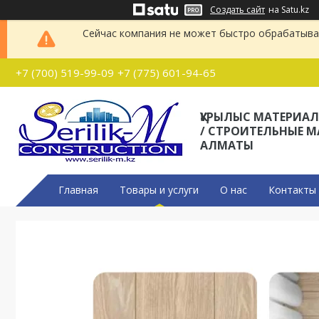
Создать сайт
на Satu.kz
Сейчас компания не может быстро обрабатыват
+7 (700) 519-99-09
+7 (775) 601-94-65
ҚҰРЫЛЫС МАТЕРИА
/ СТРОИТЕЛЬНЫЕ 
АЛМАТЫ
Главная
Товары и услуги
О нас
Контакты