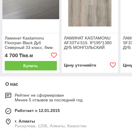
Ламинат Kastamonu
ЛАМИНАТ KASTAMONU
ЛАМ
Floorpan Black Дуб
AF33TV-515. 8*195*1380
SF33
Северный 33 класс, 8мм.
ДУБ МОНГОЛЬСКИЙ
ДУБ
11Ш
4 700
₸/кв.м
Цену уточняйте
Цен
Купить
О нас
Рейтинг не сформирован
Менее 5 отзывов за последний год
Работает с 12.01.2015
г. Алматы
Рыскулова, 120Б, Алматы, Казахстан