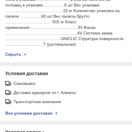
половиц в упаковке..................8 шт Вес упаковки
.................................................15 кг Количество упаковок на
палете ..................60 шт Вес палеты брутто
........................................915 кг Класс
применения.........................................33 Фаска
.............................................................4V Система замка
...............................................UNICLIC Структура поверхности
................................Т (рустикальная)
Скрыть
Условия доставки
Самовывоз
Доставка курьером по г. Алматы
Транспортная компания
Все условия доставки