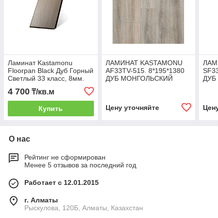
Ламинат Kastamonu
ЛАМИНАТ KASTAMONU
ЛАМ
Floorpan Black Дуб Горный
AF33TV-515. 8*195*1380
SF33
Светлый 33 класс, 8мм.
ДУБ МОНГОЛЬСКИЙ
ДУБ
11Ш
4 700
₸/кв.м
Цену уточняйте
Цен
Купить
О нас
Рейтинг не сформирован
Менее 5 отзывов за последний год
Работает с 12.01.2015
г. Алматы
Рыскулова, 120Б, Алматы, Казахстан