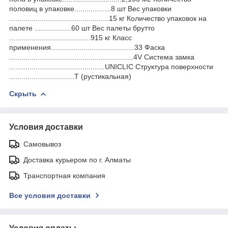
половиц в упаковке..................8 шт Вес упаковки
.................................................15 кг Количество упаковок на
палете ..................60 шт Вес палеты брутто
........................................915 кг Класс
применения.........................................33 Фаска
.............................................................4V Система замка
...............................................UNICLIC Структура поверхности
................................Т (рустикальная)
Скрыть
Условия доставки
Самовывоз
Доставка курьером по г. Алматы
Транспортная компания
Все условия доставки