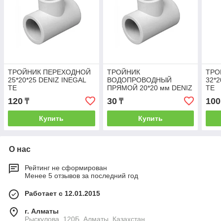
ТРОЙНИК ПЕРЕХОДНОЙ
ТРОЙНИК
ТРО
25*20*25 DENIZ INEGAL
ВОДОПРОВОДНЫЙ
32*2
TE
ПРЯМОЙ 20*20 мм DENIZ
TE
TE CATAL
120
30
100
₸
₸
Купить
Купить
О нас
Рейтинг не сформирован
Менее 5 отзывов за последний год
Работает с 12.01.2015
г. Алматы
Рыскулова, 120Б, Алматы, Казахстан