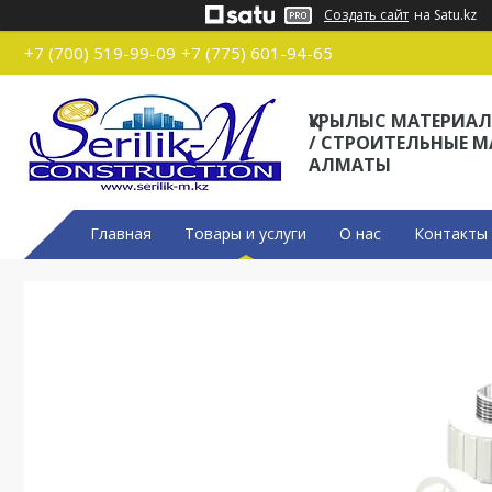
Создать сайт
на Satu.kz
+7 (700) 519-99-09
+7 (775) 601-94-65
ҚҰРЫЛЫС МАТЕРИА
/ СТРОИТЕЛЬНЫЕ 
АЛМАТЫ
Главная
Товары и услуги
О нас
Контакты