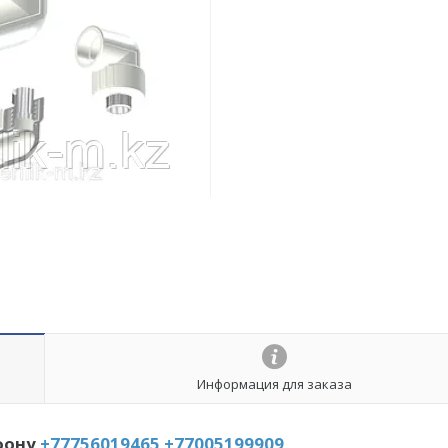
Информация для заказа
фону
+77756019465
+77005199909