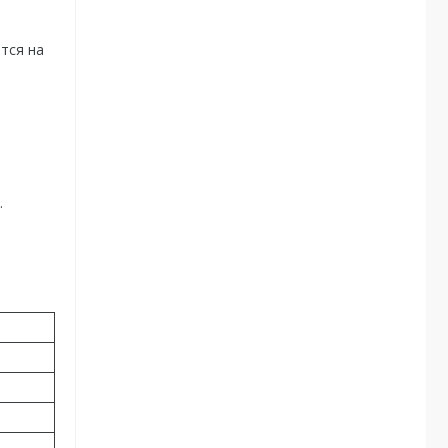
тся на
.