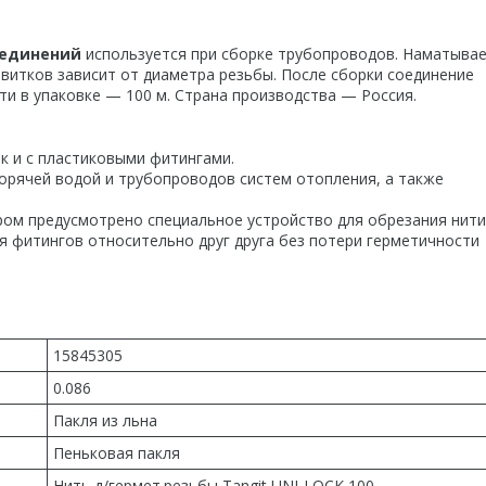
оединений
используется при сборке трубопроводов. Наматывае
витков зависит от диаметра резьбы. После сборки соединение
ти в упаковке — 100 м. Страна производства — Россия.
к и с пластиковыми фитингами.
орячей водой и трубопроводов систем отопления, а также
ром предусмотрено специальное устройство для обрезания нити
я фитингов относительно друг друга без потери герметичности
15845305
0.086
Пакля из льна
Пеньковая пакля
Нить д/гермет.резьбы Tangit UNI-LOCK 100