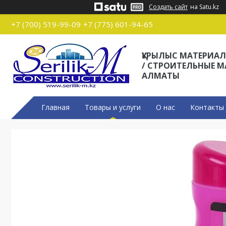
Создать сайт
на Satu.kz
+7 (700) 519-99-09
+7 (775) 601-94-65
ҚҰРЫЛЫС МАТЕРИА
/ СТРОИТЕЛЬНЫЕ 
АЛМАТЫ
Главная
Товары и услуги
О нас
Контакты