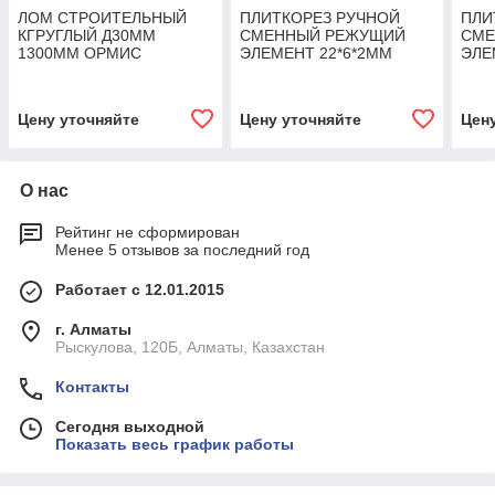
ЛОМ СТРОИТЕЛЬНЫЙ
ПЛИТКОРЕЗ РУЧНОЙ
ПЛИ
КГРУГЛЫЙ Д30ММ
СМЕННЫЙ РЕЖУЩИЙ
СМЕ
1300ММ ОРМИС
ЭЛЕМЕНТ 22*6*2ММ
ЭЛЕ
ТОЛЩИНА РЕЗА ДО 10М,
ТОЛ
400ММ ОРМИС
500
Цену уточняйте
Цену уточняйте
Цен
О нас
Рейтинг не сформирован
Менее 5 отзывов за последний год
Работает с 12.01.2015
г. Алматы
Рыскулова, 120Б, Алматы, Казахстан
Контакты
Сегодня выходной
Показать весь график работы