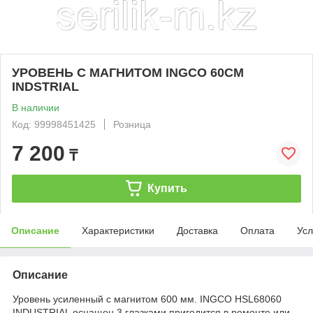
УРОВЕНЬ С МАГНИТОМ INGCO 60СМ
INDSTRIAL
В наличии
Код: 99998451425
Розница
7 200
₸
Купить
Описание
Характеристики
Доставка
Оплата
Усл
Описание
Уровень усиленный с магнитом 600 мм. INGCO HSL68060
INDUSTRIAL оснащен 3 глазками пригодится в ремонте или