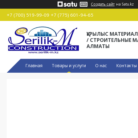
Создать сайт
на Satu.kz
+7 (700) 519-99-09
+7 (775) 601-94-65
ҚҰРЫЛЫС МАТЕРИА
/ СТРОИТЕЛЬНЫЕ 
АЛМАТЫ
Главная
Товары и услуги
О нас
Контакты