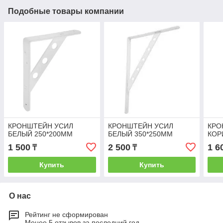
Подобные товары компании
КРОНШТЕЙН УСИЛ
КРОНШТЕЙН УСИЛ
КРО
БЕЛЫЙ 250*200MM
БЕЛЫЙ 350*250MM
КОР
1 500
2 500
1 6
₸
₸
Купить
Купить
О нас
Рейтинг не сформирован
Менее 5 отзывов за последний год