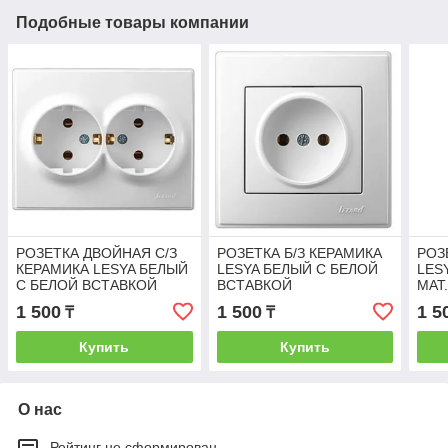
Подобные товары компании
РОЗЕТКА ДВОЙНАЯ С/З
РОЗЕТКА Б/З КЕРАМИКА
РОЗ
КЕРАМИКА LESYA БЕЛЫЙ
LESYA БЕЛЫЙ С БЕЛОЙ
LES
С БЕЛОЙ ВСТАВКОЙ
ВСТАВКОЙ
МАТ
1 500
1 500
1 5
₸
₸
Купить
Купить
О нас
Рейтинг не сформирован