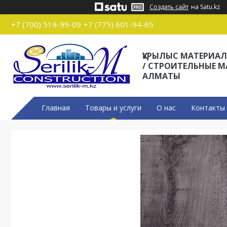
Создать сайт
на Satu.kz
+7 (700) 519-99-09
+7 (775) 601-94-65
ҚҰРЫЛЫС МАТЕРИА
/ СТРОИТЕЛЬНЫЕ 
АЛМАТЫ
Главная
Товары и услуги
О нас
Контакты