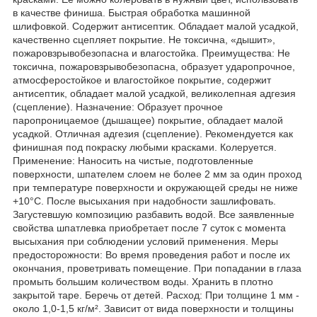
в качестве финиша. Быстрая обработка машинной
шлифовкой. Содержит антисептик. Обладает малой усадкой,
качественно сцепляет покрытие. Не токсична, «дышит»,
пожаровзрывобезопасна и влагостойка. Преимущества: Не
токсична, пожаровзрывобезопасна, образует ударопрочное,
атмосферостойкое и влагостойкое покрытие, содержит
антисептик, обладает малой усадкой, великолепная адгезия
(сцепление). Назначение: Образует прочное
паропроницаемое (дышащее) покрытие, обладает малой
усадкой. Отличная адгезия (сцепление). Рекомендуется как
финишная под покраску любыми красками. Колеруется.
Применение: Наносить на чистые, подготовленные
поверхности, шпателем слоем не более 2 мм за один проход
при температуре поверхности и окружающей среды не ниже
+10°С. После высыхания при надобности зашлифовать.
Загустевшую композицию разбавить водой. Все заявленные
свойства шпатлевка приобретает после 7 суток с момента
высыхания при соблюдении условий применения. Меры
предосторожности: Во время проведения работ и после их
окончания, проветривать помещение. При попадании в глаза
промыть большим количеством воды. Хранить в плотно
закрытой таре. Беречь от детей. Расход: При толщине 1 мм -
около 1,0-1,5 кг/м². Зависит от вида поверхности и толщины