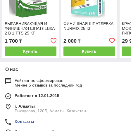
ВЫРАВНИВАЮЩАЯ И
ФИНИШНАЯ ШПАТЛЕВКА
КРА
ФИНИШНАЯ ШПАТЛЕВКА
NURMIX 25 КГ
МО
2 В 1 TTS 25 КГ
ГИП
АКР
1 700
2 000
29 
₸
₸
Купить
Купить
О нас
Рейтинг не сформирован
Менее 5 отзывов за последний год
Работает с 12.01.2015
г. Алматы
Рыскулова, 120Б, Алматы, Казахстан
Контакты