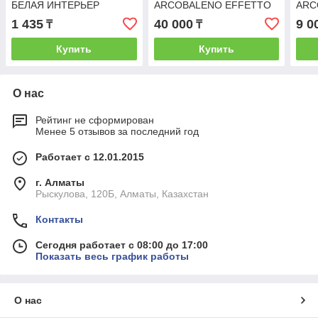
БЕЛАЯ ИНТЕРЬЕР
ARCOBALENO EFFETTO
ARC
РАДУГА 3,5 КГ
SETA ORO BIANCO БАЗА
DEC
1 435
40 000
9 0
₸
₸
БЕЛОЕ ЗОЛОТО 5КГ
ПЕР
Купить
Купить
О нас
Рейтинг не сформирован
Менее 5 отзывов за последний год
Работает с 12.01.2015
г. Алматы
Рыскулова, 120Б, Алматы, Казахстан
Контакты
Сегодня работает с 08:00 до 17:00
Показать весь график работы
О нас