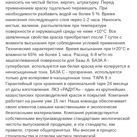
наносить на чистый бетон, кирпич, штукатурку. Перед
применением краску тщательно перемешать. При
необходимости разбавить водой не более 5 %. Время
нанесения последующего слоя через 1-2 часа. Наносить
кистью, валиком, распылителем при температуре
поверхности и окружающей среды не ниже +10°С. Все
заявленные свойства краска приобретает после 7 суток с
момента высыхания при соблюдении условий применения.
Технические характеристики: Время высыхания при t+20°С и
влажности 65%: не более 1 часа. Расход: 6-8 м²/л по
зашпатлеванной поверхности для базы А. БАЗА А -
супербелая, используется как белая краска или колеруется в
ненасыщенные тона. БАЗА С - прозрачная, используется
только для колеровки в насыщенные тона. ТАРА 9 л
Гарантийный срок хранения в оригинальной таре 24 месяца
от даты изготовления. ЛКЗ «РАДУГА» - один из крупнейших
казахстанских производителей красок и покрытий. Компания
работает на рынке уже 15 лет. Наша команда обеспечивает
своих клиентов самыми качественными и экологически
безопасными материалами. Компания руководствуется
собственными внутризаводскими стандартами экологической
чистоты выпускаемой продукции, и эти стандарты, как
правило, строже общепринятых. Мы вносим в процесс
строительства и отделки частицу творческой