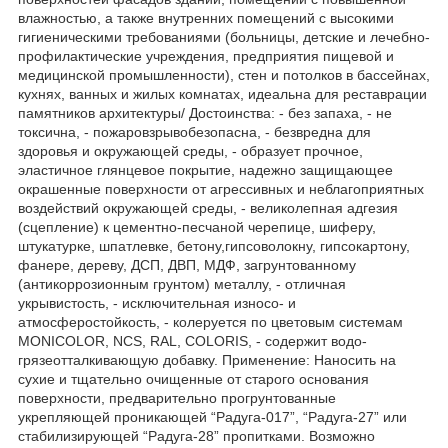
влажностью, а также внутренних помещений с высокими
гигиеническими требованиями (больницы, детские и лечебно-
профилактические учреждения, предприятия пищевой и
медицинской промышленности), стен и потолков в бассейнах,
кухнях, ванных и жилых комнатах, идеальна для реставрации
памятников архитектуры/ Достоинства: - без запаха, - не
токсична, - пожаровзрывобезопасна, - безвредна для
здоровья и окружающей среды, - образует прочное,
эластичное глянцевое покрытие, надежно защищающее
окрашенные поверхности от агрессивных и неблагоприятных
воздействий окружающей среды, - великолепная адгезия
(сцепление) к цементно-песчаной черепице, шиферу,
штукатурке, шпатлевке, бетону,гипсоволокну, гипсокартону,
фанере, дереву, ДСП, ДВП, МДФ, загрунтованному
(антикоррозионным грунтом) металлу, - отличная
укрывистость, - исключительная износо- и
атмосферостойкость, - колеруется по цветовым системам
MONICOLOR, NCS, RAL, COLORIS, - содержит водо-
грязеотталкивающую добавку. Применение: Наносить на
сухие и тщательно очищенные от старого основания
поверхности, предварительно прогрунтованные
укрепляющей проникающей “Радуга-017”, “Радуга-27” или
стабилизирующей “Радуга-28” пропитками. Возможно