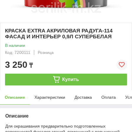
КРАСКА EXTRA АКРИЛОВАЯ РАДУГА-114
ФАСАД И ИНТЕРЬЕР 0,9Л СУПЕРБЕЛАЯ
В наличии
Код: 7200111
Розница
3 250
₸
Купить
Описание
Характеристики
Доставка
Оплата
Усл
Описание
Для окрашивания предварительно подготовленных
поверхностей фасадов зданий, помещений с повышенной