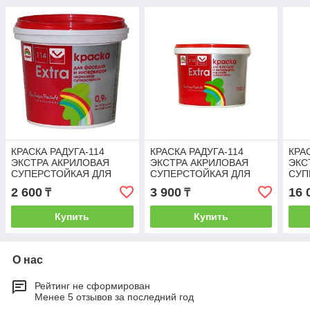
КРАСКА РАДУГА-114
КРАСКА РАДУГА-114
КРА
ЭКСТРА АКРИЛОВАЯ
ЭКСТРА АКРИЛОВАЯ
ЭКС
СУПЕРСТОЙКАЯ ДЛЯ
СУПЕРСТОЙКАЯ ДЛЯ
СУП
ФАСАДОВ И
ФАСАДОВ И
ФАС
2 600
3 900
16 
₸
₸
ИНТЕРЬЕРОВ БАЗА С
ИНТЕРЬЕРОВ БАЗА С
ИНТ
0,9Л ПРОЗРАЧНАЯ
2,7Л ПРОЗРАЧНАЯ
ПРО
Купить
Купить
О нас
Рейтинг не сформирован
Менее 5 отзывов за последний год