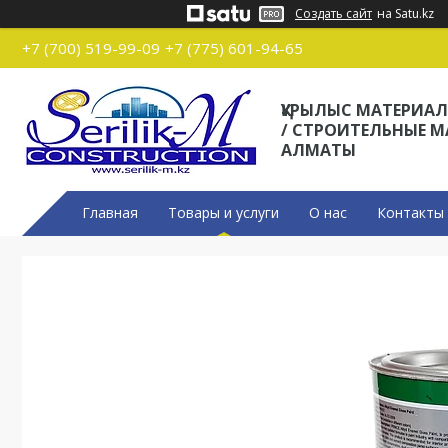
Создать сайт
на Satu.kz
+7 (700) 519-99-09
+7 (775) 601-94-65
ҚҰРЫЛЫС МАТЕРИА
/ СТРОИТЕЛЬНЫЕ 
АЛМАТЫ
Главная
Товары и услуги
О нас
Контакты