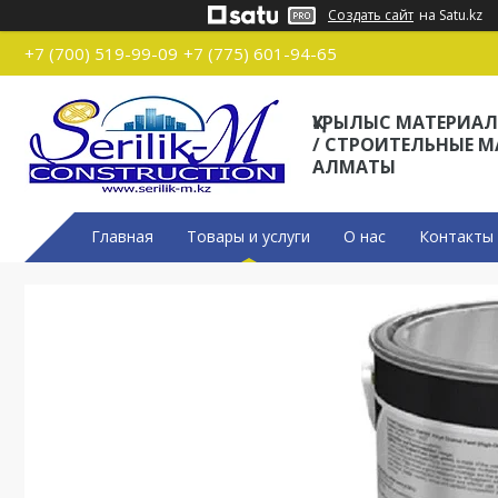
Создать сайт
на Satu.kz
+7 (700) 519-99-09
+7 (775) 601-94-65
ҚҰРЫЛЫС МАТЕРИА
/ СТРОИТЕЛЬНЫЕ 
АЛМАТЫ
Главная
Товары и услуги
О нас
Контакты