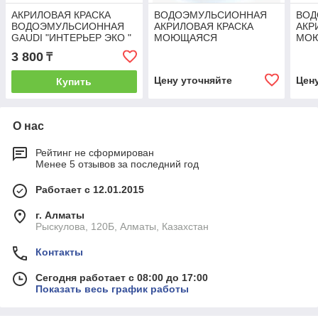
АКРИЛОВАЯ КРАСКА
ВОДОЭМУЛЬСИОННАЯ
ВОД
ВОДОЭМУЛЬСИОННАЯ
АКРИЛОВАЯ КРАСКА
АКР
GAUDI "ИНТЕРЬЕР ЭКО "
МОЮЩАЯСЯ
МО
14 КГ
ИНТЕРЬЕРНАЯ NURMAX
ИНТ
3 800
₸
СУПЕР-ЭКО 15 КГ
СУП
Цену уточняйте
Цен
Купить
О нас
Рейтинг не сформирован
Менее 5 отзывов за последний год
Работает с 12.01.2015
г. Алматы
Рыскулова, 120Б, Алматы, Казахстан
Контакты
Сегодня работает с 08:00 до 17:00
Показать весь график работы