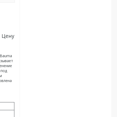
. Цену
 Bauma
азывает
менение
 под
м
овлена