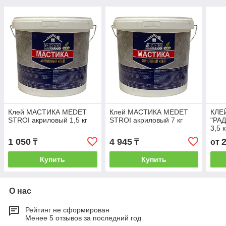
Клей МАСТИКА MEDET
Клей МАСТИКА MEDET
КЛЕ
STROI акриловый 1,5 кг
STROI акриловый 7 кг
"РА
3,5 к
1 050
4 945
₸
₸
от
Купить
Купить
О нас
Рейтинг не сформирован
Менее 5 отзывов за последний год