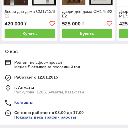
Двери для дома CМ1713/6
Двери для дома СМ1788/2
Двер
E2
Е2
М17
420 000
525 000
425
₸
₸
Купить
Купить
О нас
Рейтинг не сформирован
Менее 5 отзывов за последний год
Работает с 12.01.2015
г. Алматы
Рыскулова, 120Б, Алматы, Казахстан
Контакты
Сегодня работает с 08:00 до 17:00
Показать весь график работы