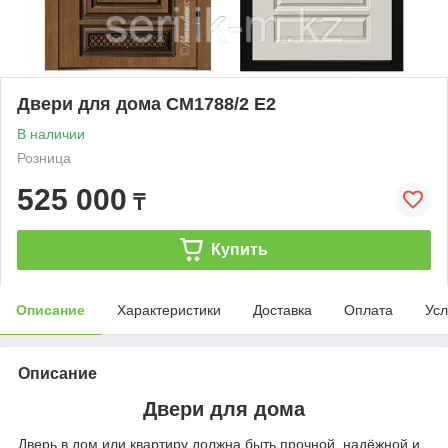
Двери для дома СМ1788/2 Е2
В наличии
Розница
525 000
₸
Купить
Описание
Характеристики
Доставка
Оплата
Усл
Описание
Двери для дома
Дверь в дом или квартиру должна быть прочной, надёжной и