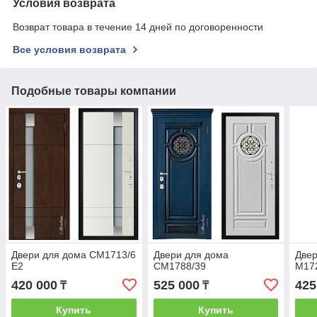
Условия возврата
Возврат товара в течение 14 дней по договоренности
Все условия возврата
Подобные товары компании
Двери для дома CМ1713/6
Двери для дома
Двер
E2
СМ1788/39
М17
420 000
525 000
425
₸
₸
Купить
Купить