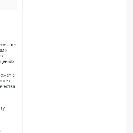
качестве
ем к
ок
ещениях
может с
может
ачества
иту
U