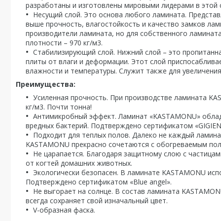
разработаны и изготовлены мировыми лидерами в этой сф
Несущий слой. Это основа любого ламината. Представ
выше прочность, влагостойкость и качество замков ла
производители ламината, но для собственного ламина
плотности – 970 кг/м3.
Стабилизирующий слой. Нижний слой – это пропитанн
плиты от влаги и деформации. Этот слой приспосаблива
влажности и температуры. Служит также для увеличения
Преимущества:
Усиленная прочность. При производстве ламината K
кг/м3. Почти тонна!
Антимикробный эффект. Ламинат «KASTAMONU» облад
вредных бактерий. Подтверждено сертификатом «GIGIEN
Подходит для теплых полов. Далеко не каждый ламина
KASTAMONU прекрасно сочетаются с обогреваемым пол
Не царапается. Благодаря защитному слою с частица
от когтей домашних животных.
Экологически безопасен. В ламинате KASTAMONU испо
Подтверждено сертификатом «Blue angel».
Не выгорает на солнце. В состав ламината KASTAMONU
всегда сохраняет свой изначальный цвет.
V-образная фаска.