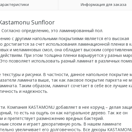
арактеристики
Информация для заказа
Kastamonu Sunfloor
 Согласно определению, это ламинированный пол.
ению с другими напольными покрытиями является его высокая
то достигается за счет использования ламинационной пленки в 
овых и меламиновых смол, она обладает высоким сопротивлени
действиям. При этом толщина пленки варьируется у разных мар
. Это позволяет использовать разный ламинат в различных пом
текстуры и рисунки. В частности, данное напольное покрытие 
азатели ламината выше, так как лаковое покрытие паркета не 
амината. Таким образом, ламинат сочетает в себе все лучшие к
огичность и надежность.
ти. Компания KASTAMONU добавляет в нее корунд – делая защ
ный, то есть на ощупь он как натуральное дерево. Так же он
и и препятствует размножению вредных бактерий.
тным слоем и играет декоративную роль. В нашем ламинате
чительно увеличивает его долговечность. Все декоры КASTAMON