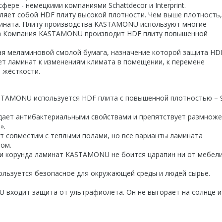
ере - немецкими компаниями Schattdecor и Interprint.
ляет собой HDF плиту высокой плотности. Чем выше плотность,
мината. Плиту производства KASTAMONU используют многие
та Компания KASTAMONU производит HDF плиту повышенной
ая меламиновой смолой бумага, назначение которой защита HD
ет ламинат к изменениям климата в помещении, к перемене
 жёсткости.
ASTAMONU используется HDF плита с повышенной плотностью – 
ает антибактериальными свойствами и препятствует размнож
».
т совместим с теплыми полами, но все варианты ламината
ом.
ми корунда ламинат KASTAMONU не боится царапин ни от мебели
льзуется безопасное для окружающей среды и людей сырье.
 входит защита от ультрафиолета. Он не выгорает на солнце и