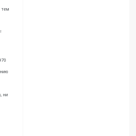
 тем
F
970
ению
, ни