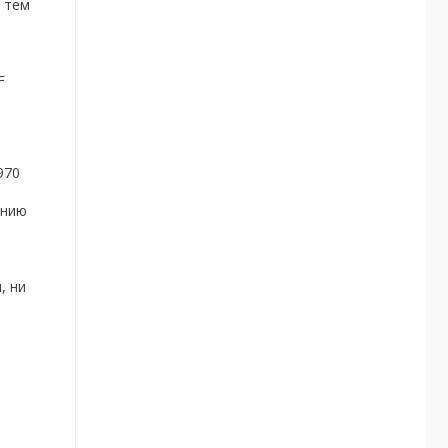
 тем
F
970
ению
, ни