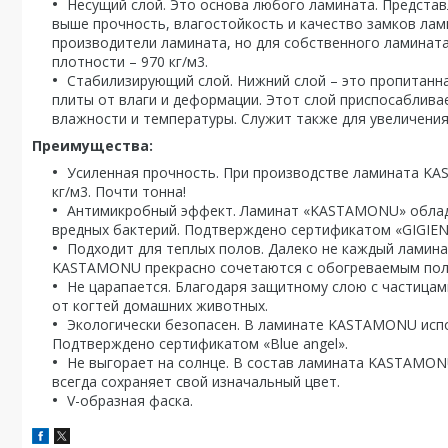
Несущий слой. Это основа любого ламината. Представ
выше прочность, влагостойкость и качество замков ла
производители ламината, но для собственного ламина
плотности – 970 кг/м3.
Стабилизирующий слой. Нижний слой – это пропитанн
плиты от влаги и деформации. Этот слой приспосаблива
влажности и температуры. Служит также для увеличения
Преимущества:
Усиленная прочность. При производстве ламината K
кг/м3. Почти тонна!
Антимикробный эффект. Ламинат «KASTAMONU» облад
вредных бактерий. Подтверждено сертификатом «GIGIEN
Подходит для теплых полов. Далеко не каждый ламина
KASTAMONU прекрасно сочетаются с обогреваемым пол
Не царапается. Благодаря защитному слою с частица
от когтей домашних животных.
Экологически безопасен. В ламинате KASTAMONU испо
Подтверждено сертификатом «Blue angel».
Не выгорает на солнце. В состав ламината KASTAMONU
всегда сохраняет свой изначальный цвет.
V-образная фаска.