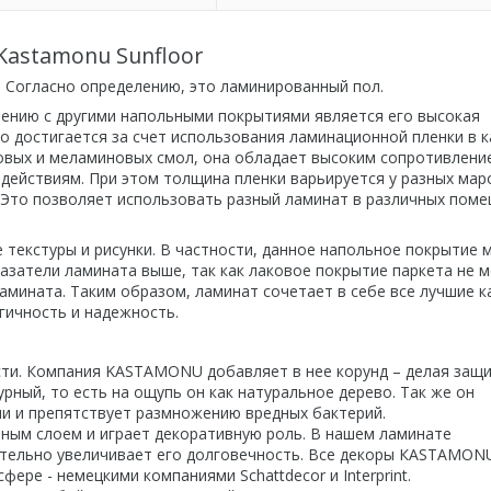
Kastamonu Sunfloor
 Согласно определению, это ламинированный пол.
ению с другими напольными покрытиями является его высокая
то достигается за счет использования ламинационной пленки в 
овых и меламиновых смол, она обладает высоким сопротивлени
действиям. При этом толщина пленки варьируется у разных мар
. Это позволяет использовать разный ламинат в различных пом
текстуры и рисунки. В частности, данное напольное покрытие 
азатели ламината выше, так как лаковое покрытие паркета не 
амината. Таким образом, ламинат сочетает в себе все лучшие к
огичность и надежность.
ти. Компания KASTAMONU добавляет в нее корунд – делая защ
ный, то есть на ощупь он как натуральное дерево. Так же он
и и препятствует размножению вредных бактерий.
тным слоем и играет декоративную роль. В нашем ламинате
чительно увеличивает его долговечность. Все декоры КASTAMON
ере - немецкими компаниями Schattdecor и Interprint.