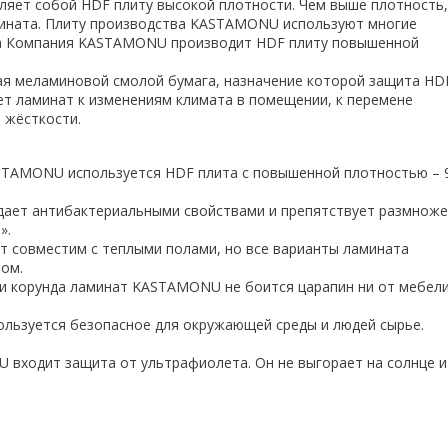
ляет собой HDF плиту высокой плотности. Чем выше плотность,
мината. Плиту производства KASTAMONU используют многие
та Компания KASTAMONU производит HDF плиту повышенной
ая меламиновой смолой бумага, назначение которой защита HD
ет ламинат к изменениям климата в помещении, к перемене
 жёсткости.
ASTAMONU используется HDF плита с повышенной плотностью – 
ает антибактериальными свойствами и препятствует размнож
».
т совместим с теплыми полами, но все варианты ламината
ом.
ми корунда ламинат KASTAMONU не боится царапин ни от мебели
льзуется безопасное для окружающей среды и людей сырье.
 входит защита от ультрафиолета. Он не выгорает на солнце и