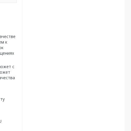
качестве
ем к
ок
ещениях
может с
может
ачества
иту
U