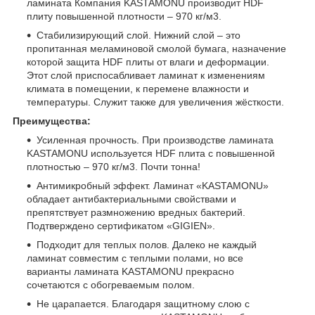
ламината Компания KASTAMONU производит HDF
плиту повышенной плотности – 970 кг/м3.
Стабилизирующий слой. Нижний слой – это
пропитанная меламиновой смолой бумага, назначение
которой защита HDF плиты от влаги и деформации.
Этот слой приспосабливает ламинат к изменениям
климата в помещении, к перемене влажности и
температуры. Служит также для увеличения жёсткости.
Преимущества:
Усиленная прочность. При производстве ламината
KASTAMONU используется HDF плита с повышенной
плотностью – 970 кг/м3. Почти тонна!
Антимикробный эффект. Ламинат «KASTAMONU»
обладает антибактериальными свойствами и
препятствует размножению вредных бактерий.
Подтверждено сертификатом «GIGIEN».
Подходит для теплых полов. Далеко не каждый
ламинат совместим с теплыми полами, но все
варианты ламината KASTAMONU прекрасно
сочетаются с обогреваемым полом.
Не царапается. Благодаря защитному слою с