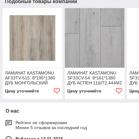
Подобные товары компании
ЛАМИНАТ KASTAMONU
ЛАМИНАТ KASTAMONU
ЛАМ
AF33TV-515. 8*195*1380
SF33CV-54. 8*161*1380
SF33
ДУБ МОНГОЛЬСКИЙ
ДУБ АСПЕН 11ШТ2,444М2
ДУБ
11Ш
Цену уточняйте
Цену уточняйте
Цен
О нас
Рейтинг не сформирован
Менее 5 отзывов за последний год
Работает с 12.01.2015