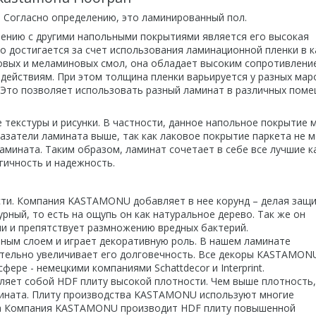
 Согласно определению, это ламинированный пол.
ению с другими напольными покрытиями является его высокая
то достигается за счет использования ламинационной пленки в 
овых и меламиновых смол, она обладает высоким сопротивлени
действиям. При этом толщина пленки варьируется у разных мар
. Это позволяет использовать разный ламинат в различных пом
текстуры и рисунки. В частности, данное напольное покрытие 
азатели ламината выше, так как лаковое покрытие паркета не 
амината. Таким образом, ламинат сочетает в себе все лучшие к
огичность и надежность.
ти. Компания KASTAMONU добавляет в нее корунд – делая защ
ный, то есть на ощупь он как натуральное дерево. Так же он
и и препятствует размножению вредных бактерий.
тным слоем и играет декоративную роль. В нашем ламинате
чительно увеличивает его долговечность. Все декоры КASTAMON
ере - немецкими компаниями Schattdecor и Interprint.
ляет собой HDF плиту высокой плотности. Чем выше плотность,
мината. Плиту производства KASTAMONU используют многие
та Компания KASTAMONU производит HDF плиту повышенной