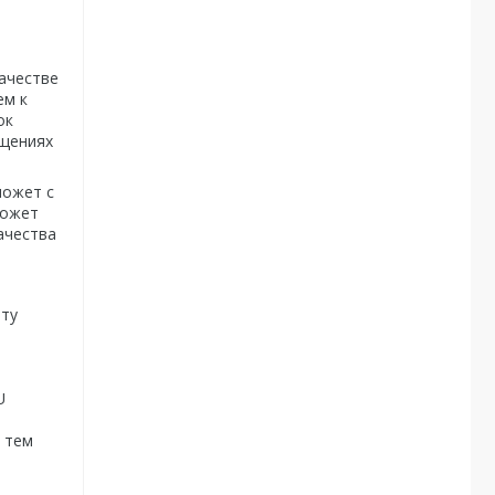
качестве
ем к
ок
ещениях
может с
может
ачества
иту
U
 тем