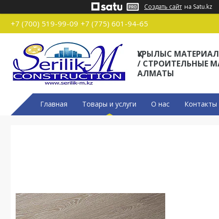
Создать сайт
на Satu.kz
+7 (700) 519-99-09
+7 (775) 601-94-65
ҚҰРЫЛЫС МАТЕРИА
/ СТРОИТЕЛЬНЫЕ 
АЛМАТЫ
Главная
Товары и услуги
О нас
Контакты