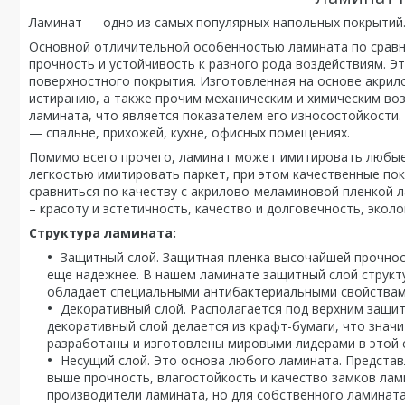
Ламинат — одно из самых популярных напольных покрытий.
Основной отличительной особенностью ламината по сравн
прочность и устойчивость к разного рода воздействиям. Э
поверхностного покрытия. Изготовленная на основе акрил
истиранию, а также прочим механическим и химическим воз
ламината, что является показателем его износостойкости
— спальне, прихожей, кухне, офисных помещениях.
Помимо всего прочего, ламинат может имитировать любые 
легкостью имитировать паркет, при этом качественные пок
сравниться по качеству с акрилово-меламиновой пленкой л
– красоту и эстетичность, качество и долговечность, экол
Структура ламината:
Защитный слой. Защитная пленка высочайшей прочнос
еще надежнее. В нашем ламинате защитный слой структур
обладает специальными антибактериальными свойствам
Декоративный слой. Располагается под верхним защи
декоративный слой делается из крафт-бумаги, что зна
разработаны и изготовлены мировыми лидерами в этой сф
Несущий слой. Это основа любого ламината. Представ
выше прочность, влагостойкость и качество замков ла
производители ламината, но для собственного ламина