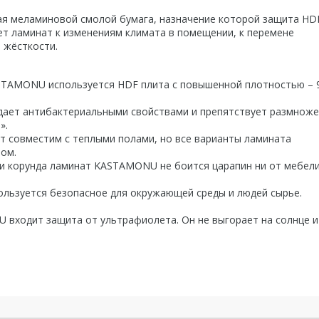
ая меламиновой смолой бумага, назначение которой защита HD
ет ламинат к изменениям климата в помещении, к перемене
 жёсткости.
ASTAMONU используется HDF плита с повышенной плотностью – 
ает антибактериальными свойствами и препятствует размнож
».
т совместим с теплыми полами, но все варианты ламината
ом.
ми корунда ламинат KASTAMONU не боится царапин ни от мебели
льзуется безопасное для окружающей среды и людей сырье.
 входит защита от ультрафиолета. Он не выгорает на солнце и