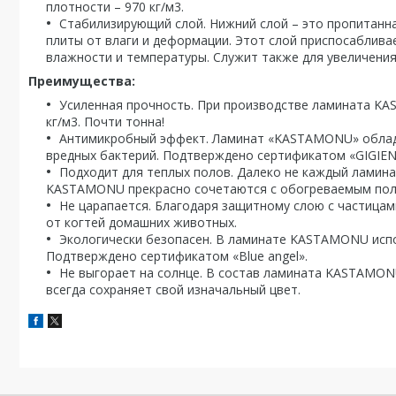
плотности – 970 кг/м3.
Стабилизирующий слой. Нижний слой – это пропитанн
плиты от влаги и деформации. Этот слой приспосаблива
влажности и температуры. Служит также для увеличения
Преимущества:
Усиленная прочность. При производстве ламината K
кг/м3. Почти тонна!
Антимикробный эффект. Ламинат «KASTAMONU» облад
вредных бактерий. Подтверждено сертификатом «GIGIEN
Подходит для теплых полов. Далеко не каждый ламина
KASTAMONU прекрасно сочетаются с обогреваемым пол
Не царапается. Благодаря защитному слою с частица
от когтей домашних животных.
Экологически безопасен. В ламинате KASTAMONU испо
Подтверждено сертификатом «Blue angel».
Не выгорает на солнце. В состав ламината KASTAMONU
всегда сохраняет свой изначальный цвет.