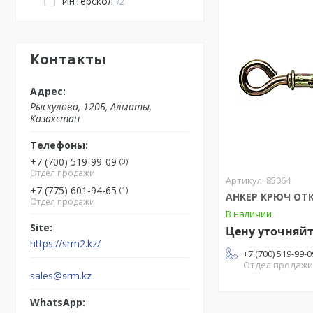
Интерскол
2
Контакты
Рыскулова, 120Б, Алматы,
Казахстан
+7 (700) 519-99-09
0
Отдел продажи
85064
+7 (775) 601-94-65
1
АНКЕР КРЮЧ ОТК
Отдел продажи
В наличии
Цену уточняй
https://srm2.kz/
+7 (700) 519-99-0
Отдел продаж
sales@srm.kz