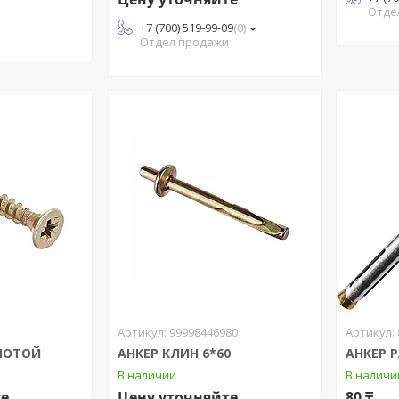
Отде
+7 (700) 519-99-09
0
Отдел продажи
99998446980
ЛОТОЙ
АНКЕР КЛИН 6*60
АНКЕР 
В наличии
В наличи
те
Цену уточняйте
80 ₸