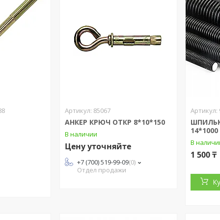
88
85067
АНКЕР КРЮЧ ОТКР 8*10*150
ШПИЛЬК
14*1000
В наличии
В наличи
Цену уточняйте
1 500 ₸
+7 (700) 519-99-09
0
Отдел продажи
К