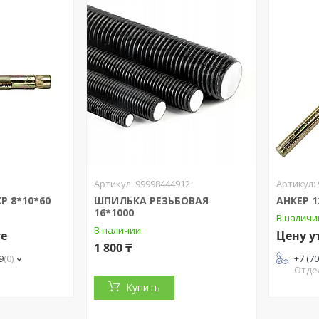
99998444912
Р 8*10*60
ШПИЛЬКА РЕЗЬБОВАЯ
АНКЕР 1
16*1000
В наличи
В наличии
те
Цену у
1 800 ₸
9
0
+7 (7
и
Отде
Купить