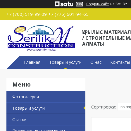
Создать сайт
на Satu.kz
+7 (700) 519-99-09
+7 (775) 601-94-65
ҚҰРЫЛЫС МАТЕРИА
/ СТРОИТЕЛЬНЫЕ 
АЛМАТЫ
Главная
Товары и услуги
О нас
Контакты
Фотогалерея
Товары и услуги
Статьи
Презентации и документы