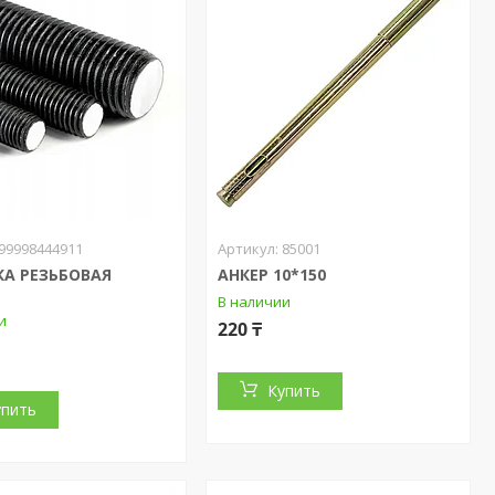
99998444911
85001
А РЕЗЬБОВАЯ
АНКЕР 10*150
В наличии
и
220 ₸
Купить
упить