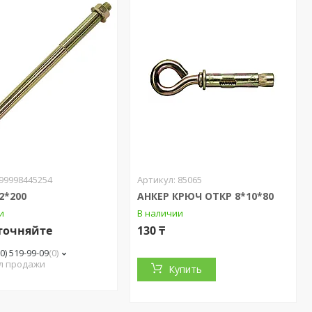
99998445254
85065
2*200
АНКЕР КРЮЧ ОТКР 8*10*80
и
В наличии
точняйте
130 ₸
00) 519-99-09
0
л продажи
Купить