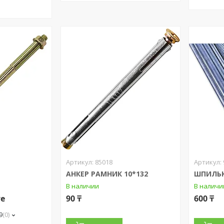
85018
АНКЕР РАМНИК 10*132
ШПИЛЬК
В наличии
В наличи
те
90 ₸
600 ₸
9
0
и