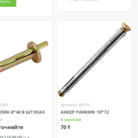
упить
2050
85015
КЛИН 6*40 В ШТУКАХ
АНКЕР РАМНИК 10*72
и
В наличии
точняйте
70 ₸
00) 519-99-09
0